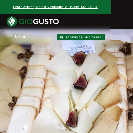
Pont d'Aspach, 68520 Burnhaupt-le-Haut
09 54 92 92 91
Menu
RÉSERVER UNE TABLE