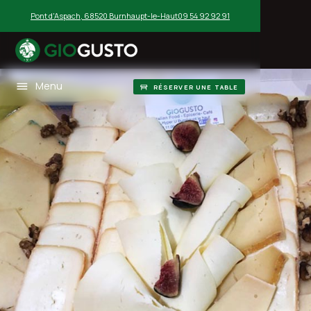
Pont d'Aspach, 68520 Burnhaupt-le-Haut
09 54 92 92 91
Menu
RÉSERVER UNE TABLE